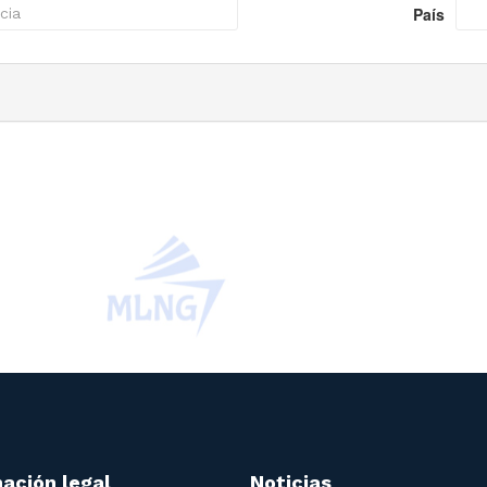
País
ación legal
Noticias