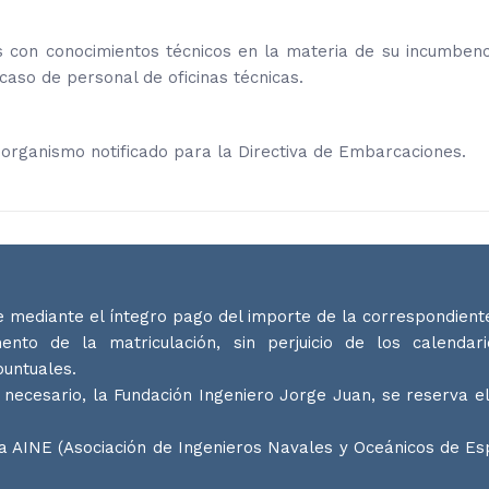
 con conocimientos técnicos en la materia de su incumbenc
caso de personal de oficinas técnicas.
,
organismo notificado para la Directiva de Embarcaciones.
 mediante el íntegro pago del importe de la correspondiente
to de la matriculación, sin perjuicio de los calendar
untuales.
necesario, la Fundación Ingeniero Jorge Juan, se reserva el
la AINE (Asociación de Ingenieros Navales y Oceánicos de E