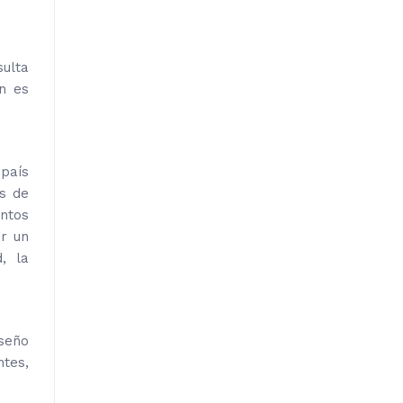
ulta
n es
 país
es de
ántos
ar un
, la
iseño
tes,