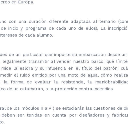
ecreo en Europa.
uno con una duración diferente adaptada al temario (cons
e inicio y programa de cada uno de ellos). La inscripció
ntereses de cada alumno.
ades de un particular que importe su embarcación desde un
legalmente transmitir al vender nuestro barco, qué límit
ide la eslora y su influencia en el título del patrón, cu
medir el ruido emitido por una moto de agua, cómo realiz
o la forma de evaluar la resistencia, la maniobrabilidad
elco de un catamarán, o la protección contra incendios.
l de los módulos II a VI) se estudiarán las cuestiones de d
e deben ser tenidas en cuenta por diseñadores y fabrican
to.