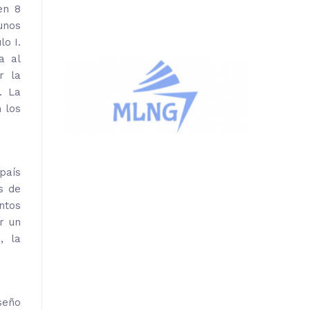
en 8
unos
o I.
a al
r la
. La
 los
país
s de
ntos
r un
, la
iseño