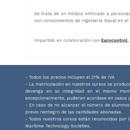
Se trata de un módulo enfocado a personas
con conocimientos de Ingeniería Naval en el 
Impartido en colaboración con
Eurocontrol
- Todos los precios incluyen el 21% de IVA
- La matriculación en nuestros cursos se produce
devenga en su integridad en el mismo momen
excepcionalmente, pudieren acordase en casos p
- En caso de no alcanzar el número de alumnos 
previo reintegro de las cantidades abonadas.
- Todos nuestros cursos están reconocidos por 
Maritime Technology Societies.